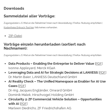
Downloads
Sammeldatei aller Vorträge:
Zugangsdaten s. E-Mail an die Teilnehmer*innen nach Veranstaltung | Firefox-Nutzung empfohlen |
Kostenfreies Entpack-Tool hier
, falls keines vorhanden.
ZIP-Datei
Vorträge einzeln herunterladen (sortiert nach
Nachnamen):
Zugangsdaten s. E-Mail an die Teilnehmer*innen nach Veranstaltung | Firefox-Nutzung empfohlen
Data Products – Enabling the Entreprise to Deliver Value
[
PDF
]
Ivonne Appleyard, Merck KGaA
Leveraging Data and AI for Strategic Decisions at LANXESS
[
PDF
]
Dr. Martin Baier, LANXESS Deutschland GmbH
AI Reality Check – The Unified Namespace as Enabler for AI Use
Cases
[
PDF
]
Dr.-Ing. Jacques Engländer, Onward GmbH
Dominik Malek, Hirschvogel Holding GmbH
Circularity @ ZF Commercial Vehicle Solution – Opportunities
with AI
[
PDF
]
Marleen Diedrichs, ZF Friedrichshafen AG