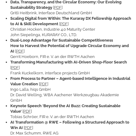
Data, Transparency, and the Circular Economy: Our Evolving
Sustainability Strategy
[
PDF
]
Gritli Heitbrink, Interface Deutschland GmbH
Scaling Digital from Within: The Kuraray DX Fellowship Approach
to AI & Skill Development
[
PDF
]
Christian Hocken, Industrie 4.0 Maturity Center
John Siepelinga, KURARAY CO., LTD.
Dual-Loop Advantage for Sustainable Competitiveness
How to Harvest the Potential of Upgrade Circular Economy and
AI
[
PDF
]
Gerrit Hoeborn, FIR e. V. an der RWTH Aachen
Transforming Manufacturing with AI-Driven Shop-Floor Search
[
PDF
]
Frank Kuckelkorn, interface projects GmbH
From Process to Partner – Agent-based Intelligence in Industrial
Value Creation
[
PDF
]
Ingo Lalla, hiqs GmbH
Dr. David Welling, WBA Aachener Werkzeugbau Akademie
GmbH
Keynote Speech ‘Beyond the AI Buzz: Creating Sustainable
Value’
[
PDF
]
Tobias Schröer, FIR e. V. an der RWTH Aachen
AI Transformation @ RWE – Following a Structured Approach to
Win AI
[
PDF
]
Dr. Max Schumm, RWE AG