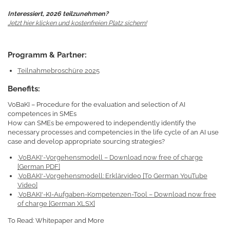
Interessiert, 2026 teilzunehmen?
Jetzt hier klicken und kostenfreien Platz sichern!
Programm & Partner:
Teilnahmebroschüre 2025
Benefits:
VoBaKI – Procedure for the evaluation and selection of AI
competences in SMEs
How can SMEs be empowered to independently identify the
necessary processes and competencies in the life cycle of an AI use
case and develop appropriate sourcing strategies?
‚VoBAKI‘-Vorgehensmodell – Download now free of charge
[German PDF]
‚VoBAKI‘-Vorgehensmodell: Erklärvideo [To German YouTube
Video]
‚VoBAKI‘-KI-Aufgaben-Kompetenzen-Tool – Download now free
of charge [German XLSX]
To Read: Whitepaper and More