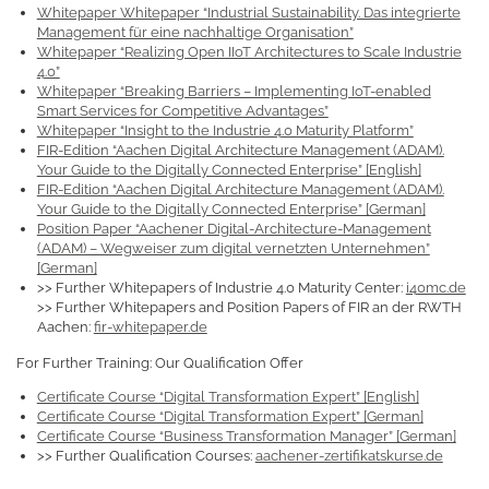
Whitepaper Whitepaper “Industrial Sustainability. Das integrierte
Management für eine nachhaltige Organisation”
Whitepaper “Realizing Open IIoT Architectures to Scale Industrie
4.0”
Whitepaper “Breaking Barriers – Implementing IoT-enabled
Smart Services for Competitive Advantages”
Whitepaper “Insight to the Industrie 4.0 Maturity Platform”
FIR-Edition “Aachen Digital Architecture Management (ADAM).
Your Guide to the Digitally Connected Enterprise” [English]
FIR-Edition “Aachen Digital Architecture Management (ADAM).
Your Guide to the Digitally Connected Enterprise” [German]
Position Paper “Aachener Digital-Architecture-Management
(ADAM) – Wegweiser zum digital vernetzten Unternehmen”
[German]
>> Further Whitepapers of Industrie 4.0 Maturity Center:
i40mc.de
>> Further Whitepapers and Position Papers of FIR an der RWTH
Aachen:
fir-whitepaper.de
For Further Training: Our Qualification Offer
Certificate Course “Digital Transformation Expert” [English]
Certificate Course “Digital Transformation Expert” [German]
Certificate Course “Business Transformation Manager” [German]
>> Further Qualification Courses:
aachener-zertifikatskurse.de