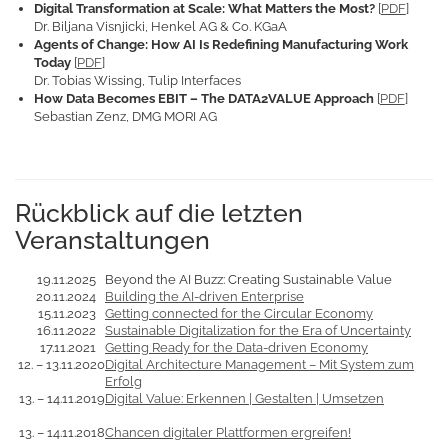
Digital Transformation at Scale: What Matters the Most?
[
PDF
]
Dr. Biljana Visnjicki, Henkel AG & Co. KGaA
Agents of Change: How AI Is Redefining Manufacturing Work
Today
[
PDF
]
Dr. Tobias Wissing, Tulip Interfaces
How Data Becomes EBIT – The DATA2VALUE Approach
[
PDF
]
Sebastian Zenz, DMG MORI AG
Rückblick auf die letzten
Veranstaltungen
19.11.2025
Beyond the AI Buzz: Creating Sustainable Value
20.11.2024
Building the AI-driven Enterprise
15.11.2023
Getting connected for the Circular Economy
16.11.2022
Sustainable Digitalization for the Era of Uncertainty
17.11.2021
Getting Ready for the Data-driven Economy
12. – 13.11.2020
Digital Architecture Management – Mit System zum
Erfolg
13. – 14.11.2019
Digital Value: Erkennen | Gestalten | Umsetzen
13. – 14.11.2018
Chancen digitaler Plattformen ergreifen!