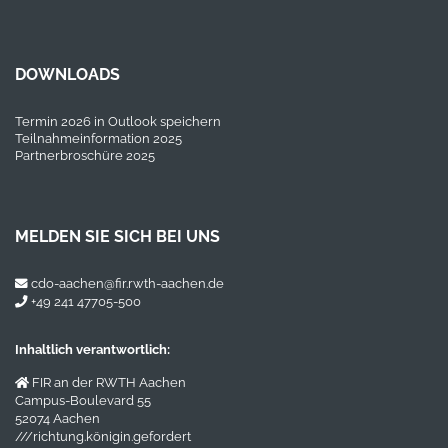
DOWNLOADS
Termin 2026 in Outlook speichern
Teilnahmeinformation 2025
Partnerbroschüre 2025
MELDEN SIE SICH BEI UNS
cdo-aachen@fir.rwth-aachen.de
+49 241 47705-500
Inhaltlich verantwortlich:
FIR an der RWTH Aachen
Campus-Boulevard 55
52074 Aachen
///richtung.königin.gefordert