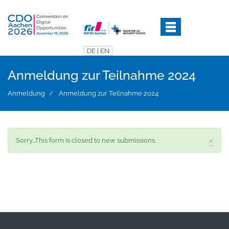
Direkt
zum
Inhalt
DE
|
EN
Anmeldung zur Teilnahme 2024
Anmeldung
Anmeldung zur Teilnahme 2024
×
Statusmeldung
Sorry...This form is closed to new submissions.