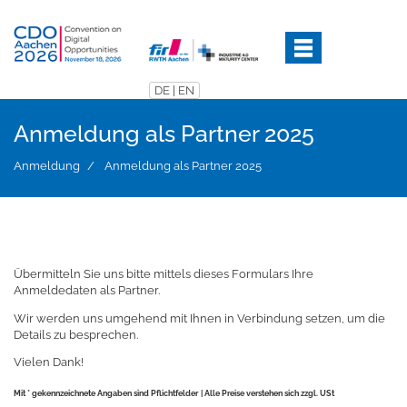
Direkt
zum
Inhalt
DE
|
EN
Anmeldung als Partner 2025
Anmeldung
Anmeldung als Partner 2025
Übermitteln Sie uns bitte mittels dieses Formulars Ihre
Anmeldedaten als Partner.
Wir werden uns umgehend mit Ihnen in Verbindung setzen, um die
Details zu besprechen.
Vielen Dank!
Mit * gekennzeichnete Angaben sind Pflichtfelder
|
Alle Preise verstehen sich zzgl. USt