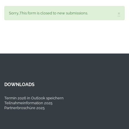
×
Statusmeldung
Sorry...This form is closed to new submissions.
DOWNLOADS
Termin 2026 in Outlook speichern
Teilnahmeinformation 2025
Partnerbroschüre 2025